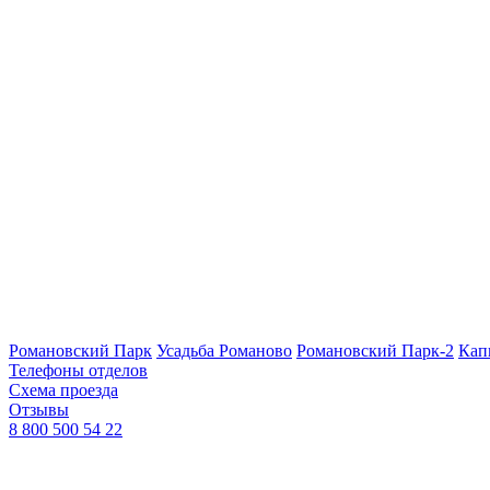
Романовский Парк
Усадьба Романово
Романовский Парк-2
Кап
Телефоны отделов
Схема проезда
Отзывы
8 800 500 54 22