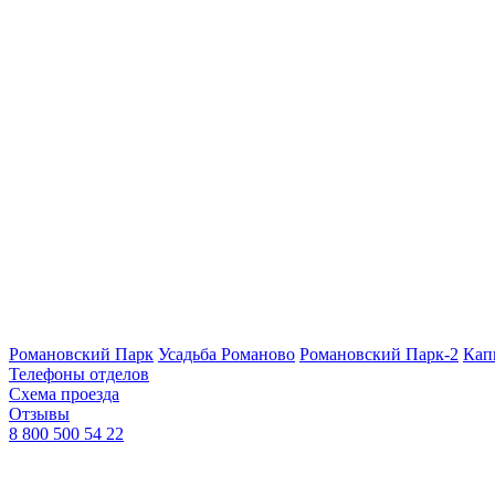
Романовский Парк
Усадьба Романово
Романовский Парк-2
Кап
Телефоны отделов
Схема проезда
Отзывы
8 800 500 54 22