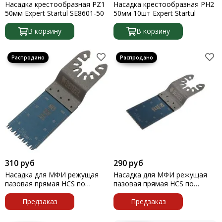
Насадка крестообразная PZ1
Насадка крестообразная PH2
50мм Expert Startul SE8601-50
50мм 10шт Expert Startul
В корзину
В корзину
310 руб
290 руб
Насадка для МФИ режущая
Насадка для МФИ режущая
пазовая прямая HCS по
пазовая прямая HCS по
дереву ламинату 34х2,5мм
дереву 34х1,4мм мелкий зуб
крупный зуб Denzel
Предзаказ
Denzel
Предзаказ