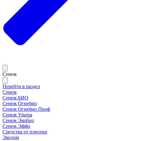
Сенеж
Перейти в раздел
Сенеж
Сенеж БИО
Сенеж Огнебио
Сенеж Огнебио Проф
Сенеж Ультра
Сенеж Экобио
Сенеж Эффо
Средства от плесени
Экодом