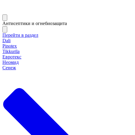
Антисептики и огнебиозащита
Перейти в раздел
Dali
Pinotex
Tikkurila
Евротекс
Неомид
Сенеж