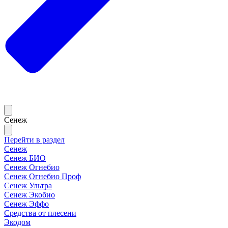
Сенеж
Перейти в раздел
Сенеж
Сенеж БИО
Сенеж Огнебио
Сенеж Огнебио Проф
Сенеж Ультра
Сенеж Экобио
Сенеж Эффо
Средства от плесени
Экодом