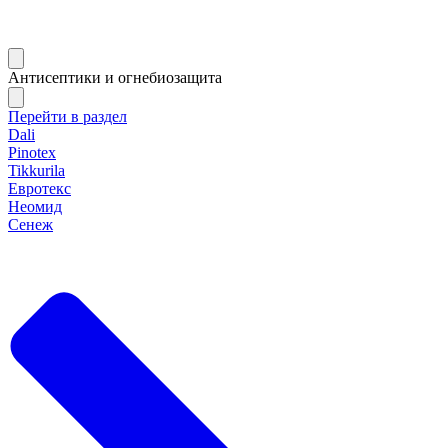
Антисептики и огнебиозащита
Перейти в раздел
Dali
Pinotex
Tikkurila
Евротекс
Неомид
Сенеж