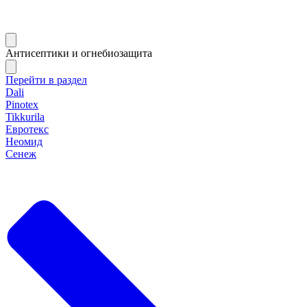
Антисептики и огнебиозащита
Перейти в раздел
Dali
Pinotex
Tikkurila
Евротекс
Неомид
Сенеж