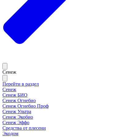
Сенеж
Перейти в раздел
Сенеж
Сенеж БИО
Сенеж Огнебио
Сенеж Огнебио Проф
Сенеж Ультра
Сенеж Экобио
Сенеж Эффо
Средства от плесени
Экодом