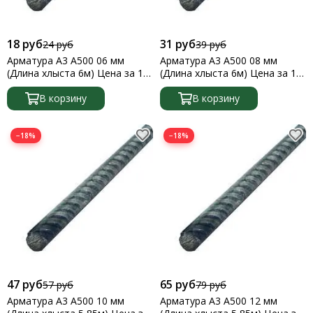
Уголок *
Швеллер
18 руб
31 руб
24 руб
39 руб
Шестигранник
Арматура А3 А500 06 мм
Арматура А3 А500 08 мм
ПВЛ
(Длина хлыста 6м) Цена за 1
(Длина хлыста 6м) Цена за 1
Ворота металлические
метр
метр
В корзину
В корзину
−18%
−18%
47 руб
65 руб
57 руб
79 руб
Арматура А3 А500 10 мм
Арматура А3 А500 12 мм