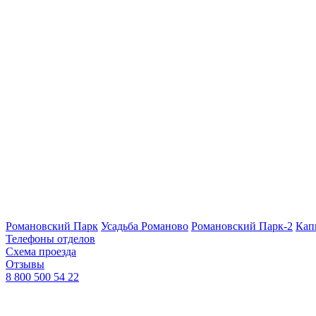
Романовский Парк
Усадьба Романово
Романовский Парк-2
Кап
Телефоны отделов
Схема проезда
Отзывы
8 800 500 54 22