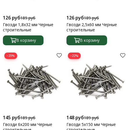
Крепление балок
Крестики
126 руб
126 руб
189 руб
189 руб
Кровельные саморезы
Гвозди 1,8х32 мм Черные
Гвозди 2,5х60 мм Черные
Кронштейны
строительные
строительные
Крюки
Лифты регулировочные (домкраты)
В корзину
В корзину
Мебельные болты
Нагель березовый
−23%
−22%
Опора скользящая
Перфоленты
Петли
Пластины
Потолочные опоры
Подвесы
Проушины
Рамники
Саморезы
145 руб
148 руб
189 руб
189 руб
Скобы
Гвозди 6х200 мм Черные
Гвозди 5х150 мм Черные
строительные
строительные