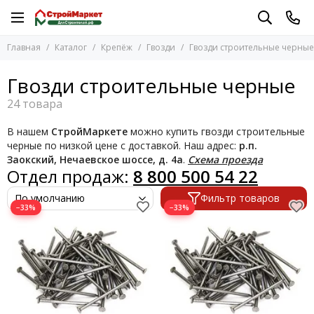
Крепёж
Гвозди
Главная
Каталог
Крепёж
Гвозди
Гвозди строительные черные
Перейти в раздел
Перейти в раздел
Анкерные болты
Гвозди винтовые
Гвозди строительные черные
Болты, винты
Гвозди ершеные
Вертлюги
Гвозди с большой головкой
Гайки
Гвозди строительные черные
В нашем
СтройМаркете
можно купить гвозди строительные
Гвоздевые пластины
Гвозди толевые
черные по низкой цене с доставкой. Наш адрес:
р.п.
Гвозди
Гвозди финишные
Заокский, Нечаевское шоссе, д. 4а
.
Схема проезда
Отдел продаж:
8 800 500 54 22
Гвозди шиферные
Гроверы
Гвозди для нейлера
Дюбели, дюбель-гвозди
Фильтр товаров
Гвозди декоративные
Дюбель-хомуты
−33%
−33%
Зажимы
Заклепки
Карабины пожарные
Клинья для плитки
Коуши
Крепеж для вагонки