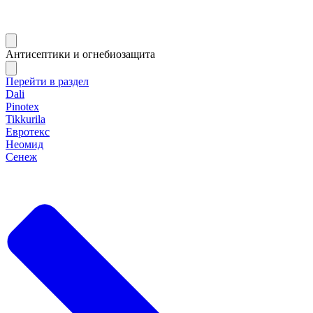
Антисептики и огнебиозащита
Перейти в раздел
Dali
Pinotex
Tikkurila
Евротекс
Неомид
Сенеж