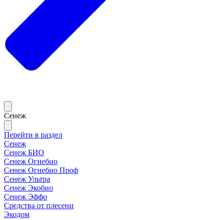
Сенеж
Перейти в раздел
Сенеж
Сенеж БИО
Сенеж Огнебио
Сенеж Огнебио Проф
Сенеж Ультра
Сенеж Экобио
Сенеж Эффо
Средства от плесени
Экодом