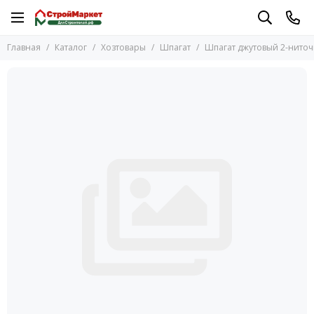
Хозтовары
Главная
Каталог
Хозтовары
Шпагат
Шпагат джутовый 2-ниточ
Перейти в раздел
Антигололедные средства
Бытовая химия
Стрейч-пленка
Аксессуары для ванной комнаты
Фильтры Барьер и кассеты
Батарейки
Вантузы
Ведра хозяйственные
Ведра туалеты
Веники
Водосгоны
Горшки
Дождевики
Доски гладильные
Ёршики