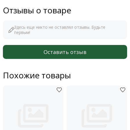
Шпагат
Отзывы о товаре
Щетки для пола
Ящики почтовые
Ящики хозяйственные
Здесь еще никто не оставлял отзывы. Будьте
Новогодние украшения
первым!
Пакеты, коробы подарочные
Оставить отзыв
Похожие товары