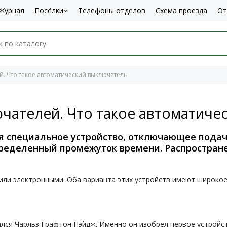
Журнал
Посёлки
Телефоны отделов
Схема проезда
От
. Что такое автоматический выключатель
чателей. Что такое автоматиче
специальное устройство, отключающее подачу
еделенный промежуток времени. Распростран
ли электронными. Оба варианта этих устройств имеют широкое
ался Чарльз Графтон Пэйдж. Именно он изобрел первое устройст