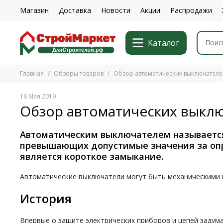
Магазин
Доставка
Новости
Акции
Распродажи
Каталог
Главная
Обзоры товаров
Обзор автоматических выключателей
16 Мая 2019
Обзор автоматических выклю
Автоматическим выключателем называется 
превышающих допустимые значения за опр
является короткое замыкание.
Автоматические выключатели могут быть механическими и
История
Впервые о защите электрических приборов и цепей задум