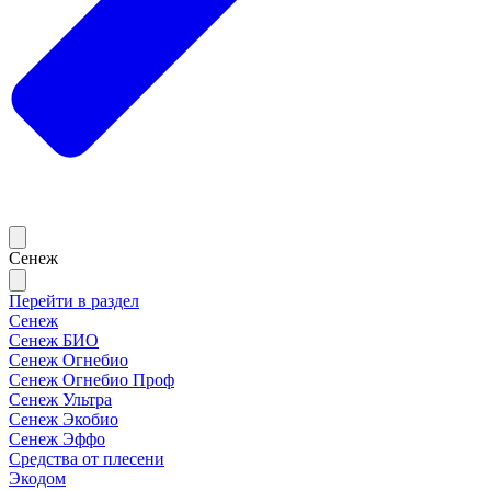
Сенеж
Перейти в раздел
Сенеж
Сенеж БИО
Сенеж Огнебио
Сенеж Огнебио Проф
Сенеж Ультра
Сенеж Экобио
Сенеж Эффо
Средства от плесени
Экодом