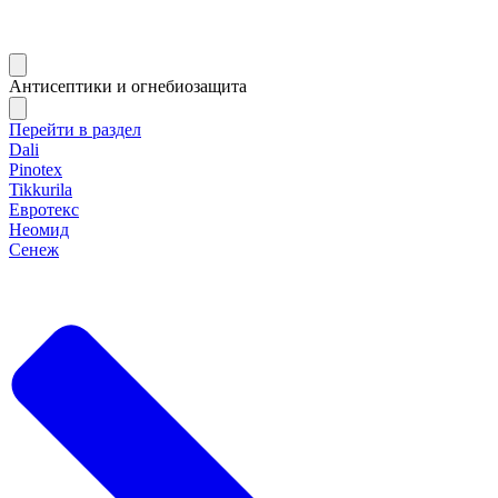
Антисептики и огнебиозащита
Перейти в раздел
Dali
Pinotex
Tikkurila
Евротекс
Неомид
Сенеж