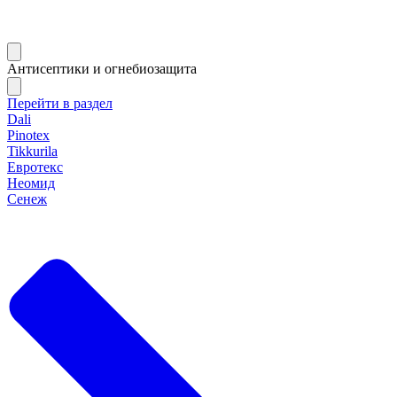
Антисептики и огнебиозащита
Перейти в раздел
Dali
Pinotex
Tikkurila
Евротекс
Неомид
Сенеж