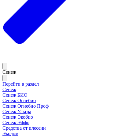
Сенеж
Перейти в раздел
Сенеж
Сенеж БИО
Сенеж Огнебио
Сенеж Огнебио Проф
Сенеж Ультра
Сенеж Экобио
Сенеж Эффо
Средства от плесени
Экодом