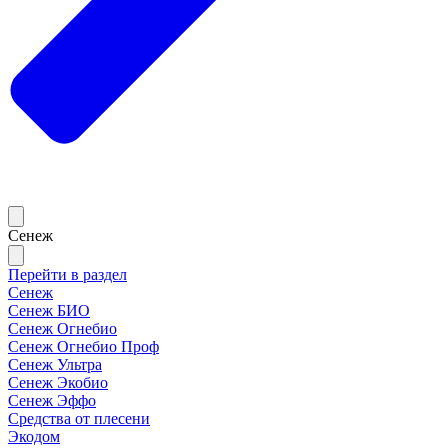
Сенеж
Перейти в раздел
Сенеж
Сенеж БИО
Сенеж Огнебио
Сенеж Огнебио Проф
Сенеж Ультра
Сенеж Экобио
Сенеж Эффо
Средства от плесени
Экодом