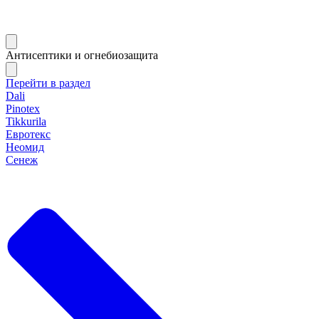
Антисептики и огнебиозащита
Перейти в раздел
Dali
Pinotex
Tikkurila
Евротекс
Неомид
Сенеж