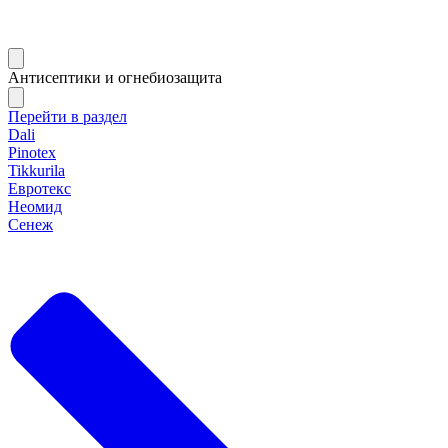
Антисептики и огнебиозащита
Перейти в раздел
Dali
Pinotex
Tikkurila
Евротекс
Неомид
Сенеж