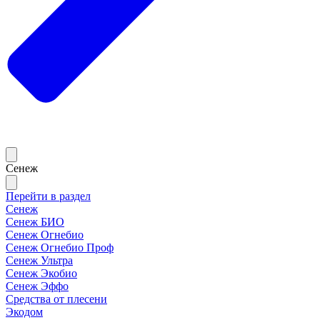
Сенеж
Перейти в раздел
Сенеж
Сенеж БИО
Сенеж Огнебио
Сенеж Огнебио Проф
Сенеж Ультра
Сенеж Экобио
Сенеж Эффо
Средства от плесени
Экодом