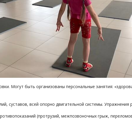
ки. Могут быть организованы персональные занятия: «здоровая с
лий, суставов, всей опорно двигательной системы. Упражнения 
ротивопоказаний (протрузий, межпозвоночных грыж, переломов и