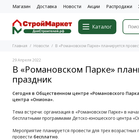
Магазин
Доставка
Новости
Акции
Распродажи
Каталог
Главная
Новости
В «Романовском Парке» планируется провес
29 Апреля 2022
В «Романовском Парке» план
праздник
Сегодня в Общественном центре «Романовского Парка
центра «Ониона».
Тема встречи: организация в «Романовском Парке» в нача
бесплатными программами Детско-юношеского центра «О
Мероприятие планируется провести для трех возрастных гр
провести
бесплатно
.