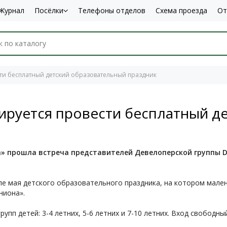
Журнал
Посёлки
Телефоны отделов
Схема проезда
От
ти бесплатный детский образовательный праздник
ируется провести бесплатный д
» прошла встреча представителей Девелоперской группы De
ле мая детского образовательного праздника, на котором мале
ниона».
упп детей: 3-4 летних, 5-6 летних и 7-10 летних. Вход свободны