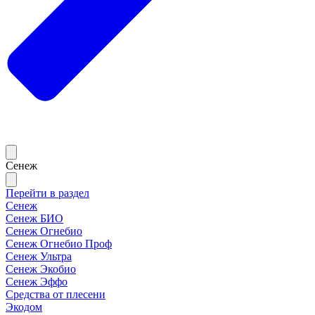
Сенеж
Перейти в раздел
Сенеж
Сенеж БИО
Сенеж Огнебио
Сенеж Огнебио Проф
Сенеж Ультра
Сенеж Экобио
Сенеж Эффо
Средства от плесени
Экодом