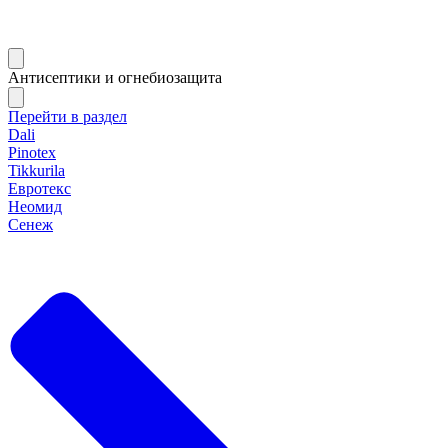
Антисептики и огнебиозащита
Перейти в раздел
Dali
Pinotex
Tikkurila
Евротекс
Неомид
Сенеж