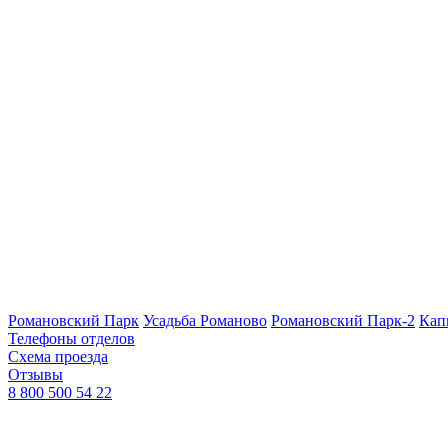
Романовский Парк
Усадьба Романово
Романовский Парк-2
Кап
Телефоны отделов
Схема проезда
Отзывы
8 800 500 54 22