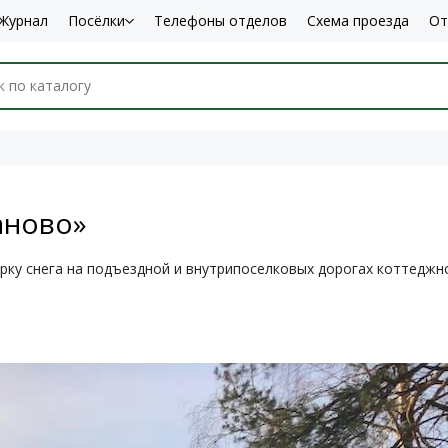
Журнал
Посёлки
Телефоны отделов
Схема проезда
От
аново»
ку снега на подъездной и внутрипоселковых дорогах коттеджн