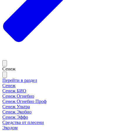
Сенеж
Перейти в раздел
Сенеж
Сенеж БИО
Сенеж Огнебио
Сенеж Огнебио Проф
Сенеж Ультра
Сенеж Экобио
Сенеж Эффо
Средства от плесени
Экодом