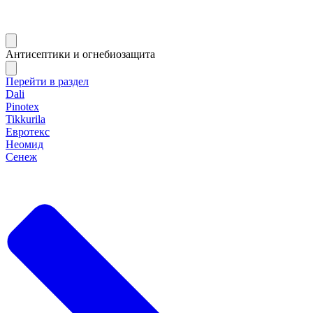
Антисептики и огнебиозащита
Перейти в раздел
Dali
Pinotex
Tikkurila
Евротекс
Неомид
Сенеж