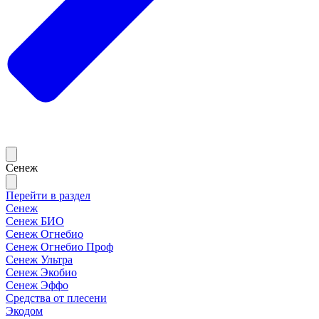
Сенеж
Перейти в раздел
Сенеж
Сенеж БИО
Сенеж Огнебио
Сенеж Огнебио Проф
Сенеж Ультра
Сенеж Экобио
Сенеж Эффо
Средства от плесени
Экодом