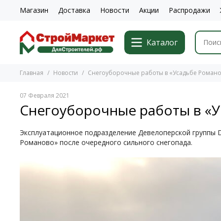
Магазин
Доставка
Новости
Акции
Распродажи
Каталог
Главная
Новости
Снегоуборочные работы в «Усадьбе Роман
07 Февраля 2021
Снегоуборочные работы в «
Эксплуатационное подразделение Девелоперской группы De
Романово» после очередного сильного снегопада.