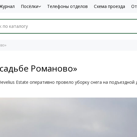
Журнал
Посёлки
Телефоны отделов
Схема проезда
От
ово»
Усадьбе Романово»
velius Estate оперативно провело уборку снега на подъездной