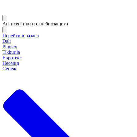
Антисептики и огнебиозащита
Перейти в раздел
Dali
Pinotex
Tikkurila
Евротекс
Неомид
Сенеж