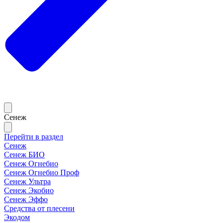
Сенеж
Перейти в раздел
Сенеж
Сенеж БИО
Сенеж Огнебио
Сенеж Огнебио Проф
Сенеж Ультра
Сенеж Экобио
Сенеж Эффо
Средства от плесени
Экодом