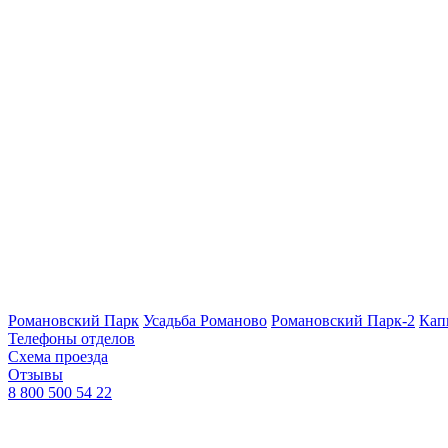
Романовский Парк
Усадьба Романово
Романовский Парк-2
Кап
Телефоны отделов
Схема проезда
Отзывы
8 800 500 54 22