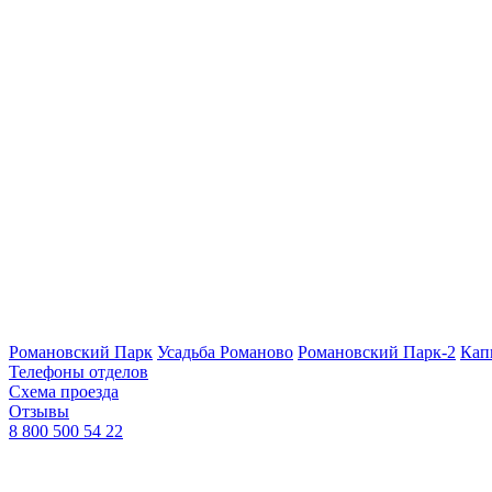
Романовский Парк
Усадьба Романово
Романовский Парк-2
Кап
Телефоны отделов
Схема проезда
Отзывы
8 800 500 54 22