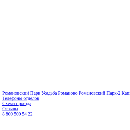
Романовский Парк
Усадьба Романово
Романовский Парк-2
Кап
Телефоны отделов
Схема проезда
Отзывы
8 800 500 54 22