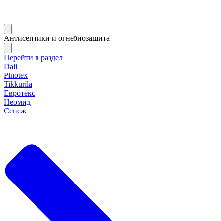
Антисептики и огнебиозащита
Перейти в раздел
Dali
Pinotex
Tikkurila
Евротекс
Неомид
Сенеж