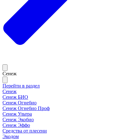
Сенеж
Перейти в раздел
Сенеж
Сенеж БИО
Сенеж Огнебио
Сенеж Огнебио Проф
Сенеж Ультра
Сенеж Экобио
Сенеж Эффо
Средства от плесени
Экодом