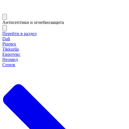
Антисептики и огнебиозащита
Перейти в раздел
Dali
Pinotex
Tikkurila
Евротекс
Неомид
Сенеж