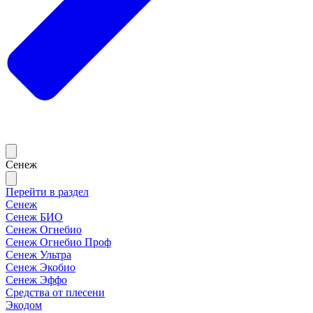
Сенеж
Перейти в раздел
Сенеж
Сенеж БИО
Сенеж Огнебио
Сенеж Огнебио Проф
Сенеж Ультра
Сенеж Экобио
Сенеж Эффо
Средства от плесени
Экодом