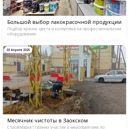
Большой выбор лакокрасочной продукции
Подбор краски, цвета и колеровка на профессиональном
оборудовании.
03 Апреля 2025
Месячник чистоты в Заокском
СтройМаркет принял участие в мероприятиях по