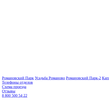
Романовский Парк
Усадьба Романово
Романовский Парк-2
Кап
Телефоны отделов
Схема проезда
Отзывы
8 800 500 54 22