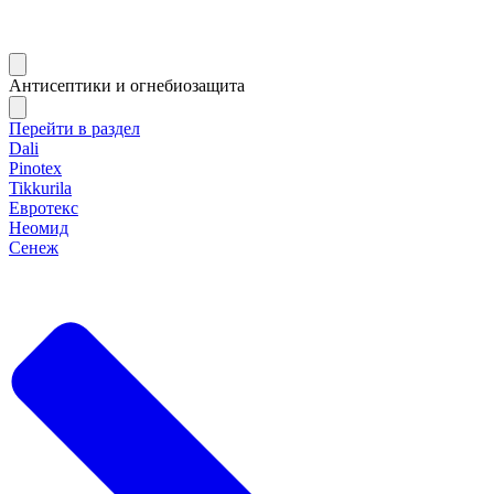
Антисептики и огнебиозащита
Перейти в раздел
Dali
Pinotex
Tikkurila
Евротекс
Неомид
Сенеж