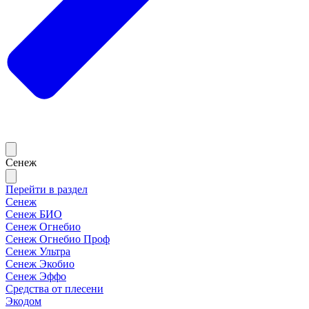
Сенеж
Перейти в раздел
Сенеж
Сенеж БИО
Сенеж Огнебио
Сенеж Огнебио Проф
Сенеж Ультра
Сенеж Экобио
Сенеж Эффо
Средства от плесени
Экодом