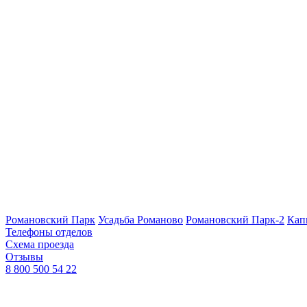
Романовский Парк
Усадьба Романово
Романовский Парк-2
Кап
Телефоны отделов
Схема проезда
Отзывы
8 800 500 54 22