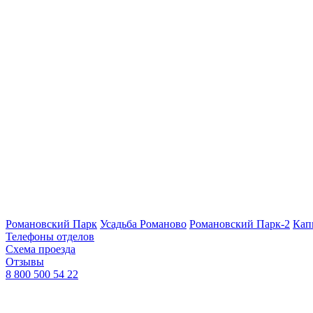
Романовский Парк
Усадьба Романово
Романовский Парк-2
Кап
Телефоны отделов
Схема проезда
Отзывы
8 800 500 54 22