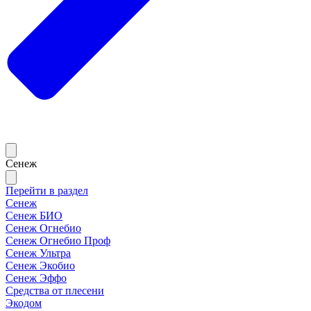
Сенеж
Перейти в раздел
Сенеж
Сенеж БИО
Сенеж Огнебио
Сенеж Огнебио Проф
Сенеж Ультра
Сенеж Экобио
Сенеж Эффо
Средства от плесени
Экодом