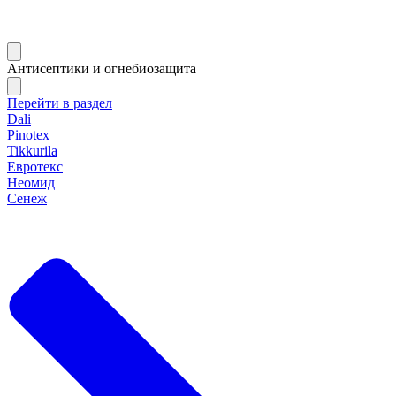
Антисептики и огнебиозащита
Перейти в раздел
Dali
Pinotex
Tikkurila
Евротекс
Неомид
Сенеж