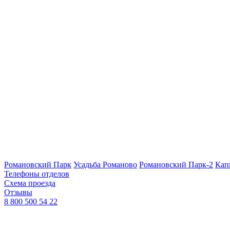
Романовский Парк
Усадьба Романово
Романовский Парк-2
Кап
Телефоны отделов
Схема проезда
Отзывы
8 800 500 54 22