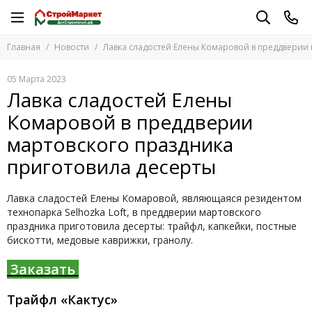
Главная
Новости
Лавка сладостей Елены Комаровой в преддверии 
05 Марта 2023
Лавка сладостей Елены
Комаровой в преддверии
мартовского праздника
приготовила десерты
Лавка сладостей Елены Комаровой, являющаяся резидентом
технопарка
Selhozka
Loft
, в преддверии мартовского
праздника приготовила десерты: трайфл, капкейки, постные
бискотти, медовые каврижки, гранолу.
Заказать
Трайфл «Кактус»