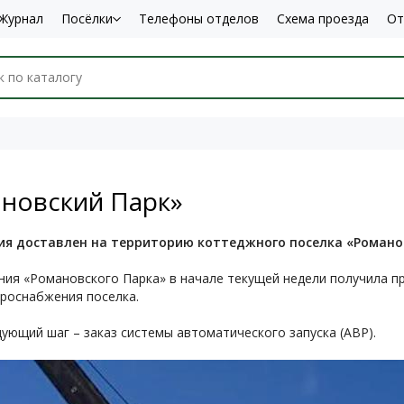
Журнал
Посёлки
Телефоны отделов
Схема проезда
От
ановский Парк»
ия доставлен на территорию коттеджного поселка «Романо
ия «Романовского Парка» в начале текущей недели получила п
троснабжения поселка.
дующий шаг – заказ системы автоматического запуска (АВР).