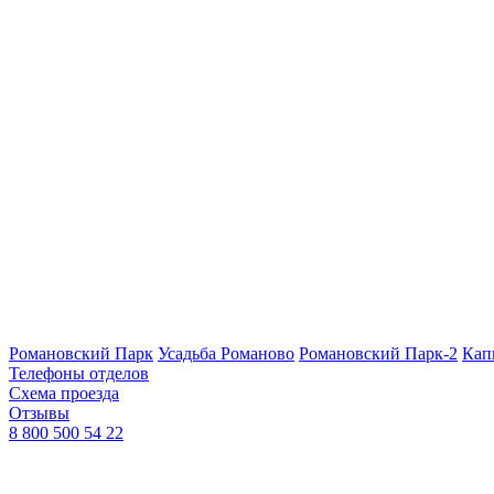
Романовский Парк
Усадьба Романово
Романовский Парк-2
Кап
Телефоны отделов
Схема проезда
Отзывы
8 800 500 54 22