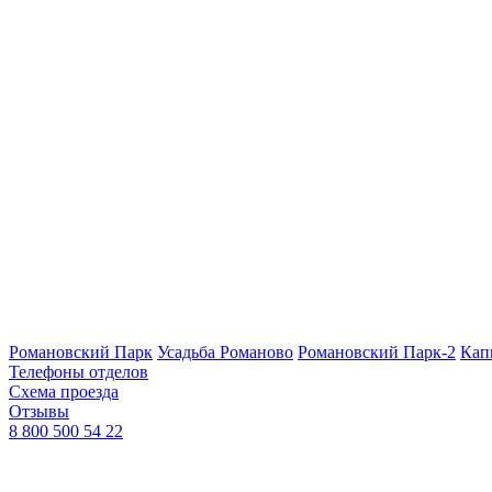
Романовский Парк
Усадьба Романово
Романовский Парк-2
Кап
Телефоны отделов
Схема проезда
Отзывы
8 800 500 54 22