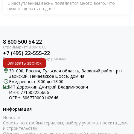
С наступлением весны появляется много всего, что
нужно сделать на даче.
8 800 500 54 22
+7 (495) 22-555-22
Заказать звонок
301000, Россия, Тульская область, Заокский район, р.п.
Заокский, Нечаевское шоссе, дом 4а
Ежедневно, с 8:00 до 18:00
ИП Дорожкин Дмитрий Владимирович
ИНН: 771502225606
ОГРН: 306770000142646
Информация
Новости
Советы по стройматериалам, выбору участка, проекта дома
и строительству
Обзоры стройматериалов и загородной недвижимости